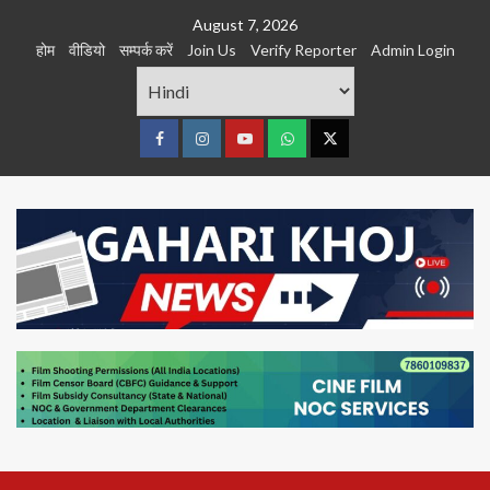
Skip
August 7, 2026
to
होम
वीडियो
सम्पर्क करें
Join Us
Verify Reporter
Admin Login
content
Facebook
Instagram
youtube
Whats
Twitter
App
Primary