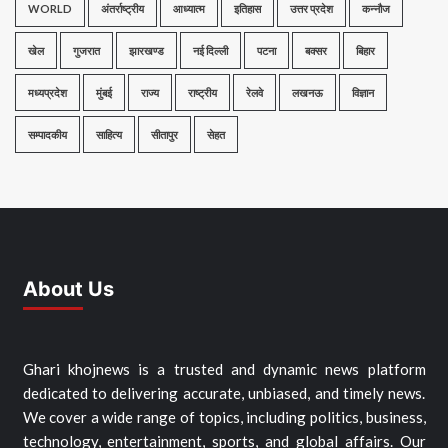
WORLD
अंतर्राष्ट्रीय
आध्यात्म
इतिहास
उत्तर प्रदेश
कन्नौज
खेल
गुजरात
झारखण्ड
नई दिल्ली
पटना
बक्सर
बिहार
मध्यप्रदेश
मुंबई
राज्य
राष्ट्रीय
रेलवे
लखनऊ
विज्ञान
सम्पादकीय
साहित्य
सीतापुर
सेहत
About Us
Ghari khojnews is a trusted and dynamic news platform
dedicated to delivering accurate, unbiased, and timely news.
We cover a wide range of topics, including politics, business,
technology, entertainment, sports, and global affairs. Our