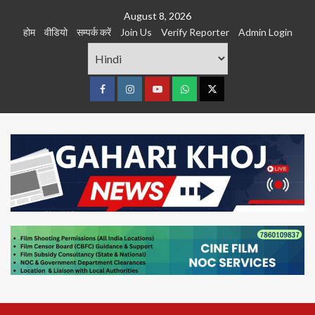
Skip
August 8, 2026
to
होम
वीडियो
सम्पर्क करें
Join Us
Verify Reporter
Admin Login
content
Facebook
Instagram
youtube
Whats
Twitter
App
Primary