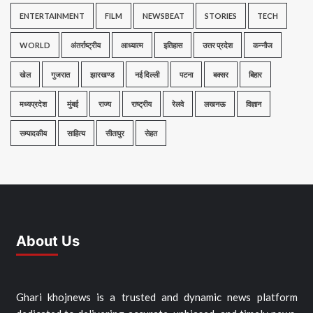
ENTERTAINMENT
FILM
NEWSBEAT
STORIES
TECH
WORLD
अंतर्राष्ट्रीय
आध्यात्म
इतिहास
उत्तर प्रदेश
कन्नौज
खेल
गुजरात
झारखण्ड
नई दिल्ली
पटना
बक्सर
बिहार
मध्यप्रदेश
मुंबई
राज्य
राष्ट्रीय
रेलवे
लखनऊ
विज्ञान
सम्पादकीय
साहित्य
सीतापुर
सेहत
About Us
Ghari khojnews is a trusted and dynamic news platform