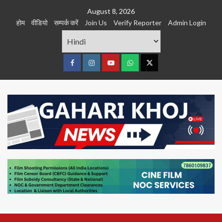
Skip
August 8, 2026
to
होम
वीडियो
सम्पर्क करें
Join Us
Verify Reporter
Admin Login
content
Facebook
Instagram
youtube
Whats
Twitter
App
Primary