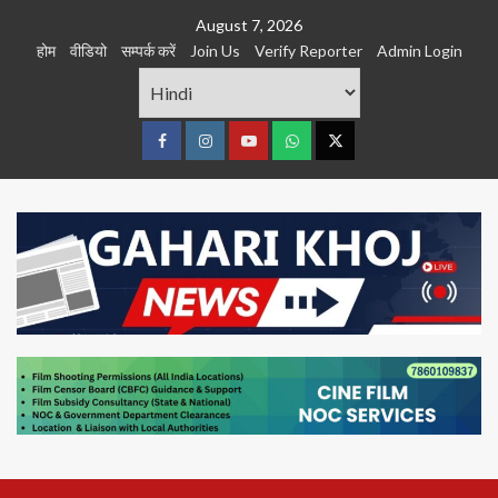
Skip
August 7, 2026
to
होम
वीडियो
सम्पर्क करें
Join Us
Verify Reporter
Admin Login
content
Facebook
Instagram
youtube
Whats
Twitter
App
Primary