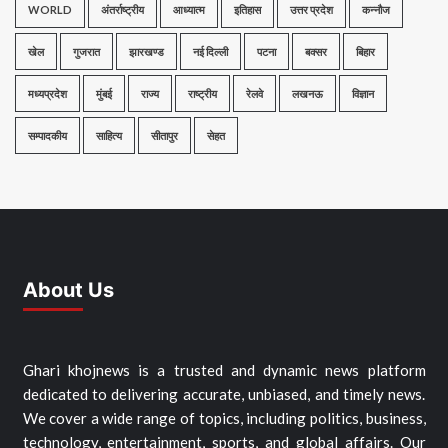
WORLD
अंतर्राष्ट्रीय
आध्यात्म
इतिहास
उत्तर प्रदेश
कन्नौज
खेल
गुजरात
झारखण्ड
नई दिल्ली
पटना
बक्सर
बिहार
मध्यप्रदेश
मुंबई
राज्य
राष्ट्रीय
रेलवे
लखनऊ
विज्ञान
सम्पादकीय
साहित्य
सीतापुर
सेहत
About Us
Ghari khojnews is a trusted and dynamic news platform
dedicated to delivering accurate, unbiased, and timely news.
We cover a wide range of topics, including politics, business,
technology, entertainment, sports, and global affairs. Our