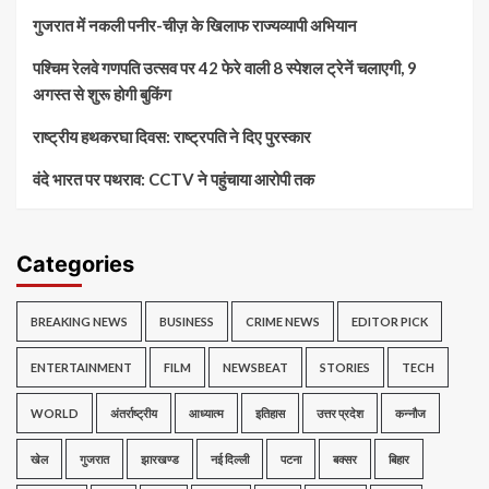
गुजरात में नकली पनीर-चीज़ के खिलाफ राज्यव्यापी अभियान
पश्चिम रेलवे गणपति उत्सव पर 42 फेरे वाली 8 स्पेशल ट्रेनें चलाएगी, 9
अगस्त से शुरू होगी बुकिंग
राष्ट्रीय हथकरघा दिवस: राष्ट्रपति ने दिए पुरस्कार
वंदे भारत पर पथराव: CCTV ने पहुंचाया आरोपी तक
Categories
BREAKING NEWS
BUSINESS
CRIME NEWS
EDITOR PICK
ENTERTAINMENT
FILM
NEWSBEAT
STORIES
TECH
WORLD
अंतर्राष्ट्रीय
आध्यात्म
इतिहास
उत्तर प्रदेश
कन्नौज
खेल
गुजरात
झारखण्ड
नई दिल्ली
पटना
बक्सर
बिहार