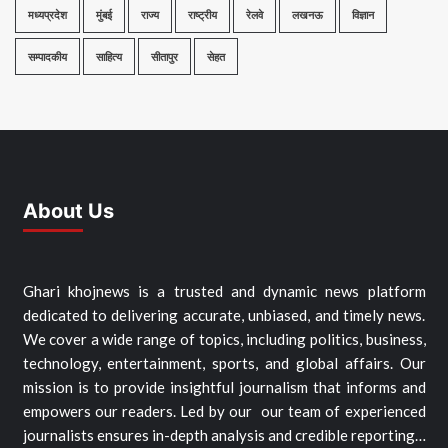
मध्यप्रदेश
मुंबई
राज्य
राष्ट्रीय
रेलवे
लखनऊ
विज्ञान
सम्पादकीय
साहित्य
सीतापुर
सेहत
About Us
Ghari khojnews is a trusted and dynamic news platform
dedicated to delivering accurate, unbiased, and timely news.
We cover a wide range of topics, including politics, business,
technology, entertainment, sports, and global affairs. Our
mission is to provide insightful journalism that informs and
empowers our readers. Led by our our team of experienced
journalists ensures in-depth analysis and credible reporting…