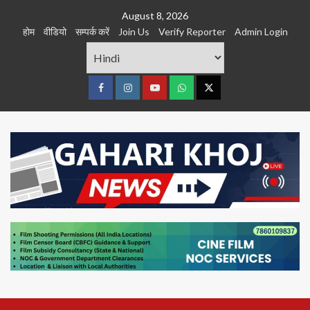
Skip
August 8, 2026
to
होम
वीडियो
सम्पर्क करें
Join Us
Verify Reporter
Admin Login
content
Facebook
Instagram
youtube
Whats
Twitter
App
Primary