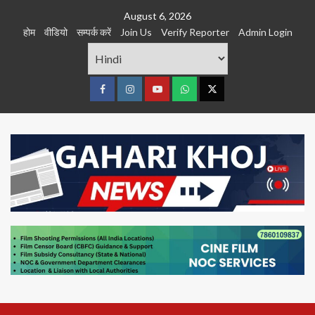
Skip
August 6, 2026
to
होम
वीडियो
सम्पर्क करें
Join Us
Verify Reporter
Admin Login
content
Facebook
Instagram
youtube
Whats
Twitter
App
Primary