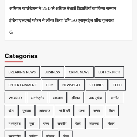
अभिगम फाउंडेशन ने 250 से अधिक मेधावी विद्यार्थियों का किया सम्मान
इंडिया एसएमई फोरम ने लॉन्च किया ‘टॉप 50 एसएमईज़ ऑफ गुजरात’
G
Categories
BREAKING NEWS
BUSINESS
CRIME NEWS
EDITOR PICK
ENTERTAINMENT
FILM
NEWSBEAT
STORIES
TECH
WORLD
अंतर्राष्ट्रीय
आध्यात्म
इतिहास
उत्तर प्रदेश
कन्नौज
खेल
गुजरात
झारखण्ड
नई दिल्ली
पटना
बक्सर
बिहार
मध्यप्रदेश
मुंबई
राज्य
राष्ट्रीय
रेलवे
लखनऊ
विज्ञान
सम्पादकीय
साहित्य
सीतापुर
सेहत