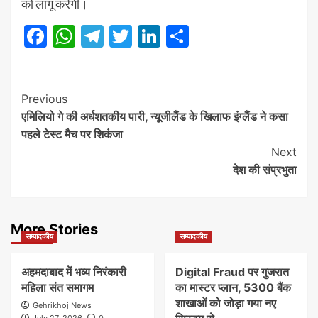
को लागू करेगी।
Facebook
WhatsApp
Telegram
Twitter
LinkedIn
Share
Post
Previous
एमिलियो गे की अर्धशतकीय पारी, न्यूजीलैंड के खिलाफ इंग्लैंड ने कसा
Navigation
पहले टेस्ट मैच पर शिकंजा
Next
देश की संप्रभुता
More Stories
सम्पादकीय
सम्पादकीय
अहमदाबाद में भव्य निरंकारी
Digital Fraud पर गुजरात
महिला संत समागम
का मास्टर प्लान, 5300 बैंक
शाखाओं को जोड़ा गया नए
Gehrikhoj News