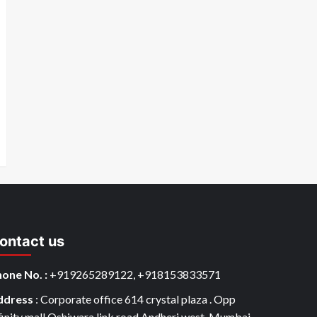
ontact us
one No. :
+919265289122, +918153833571
ddress
: Corporate office 614 crystal plaza . Opp
finity mall Oshiwara link road.Andheri west. Mumbai