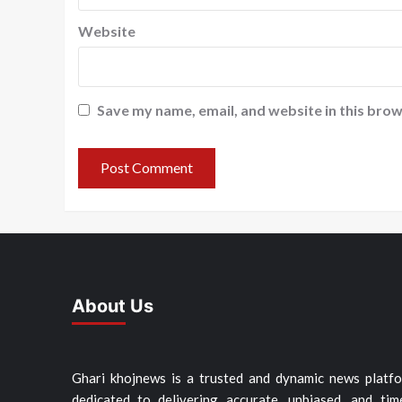
Website
Save my name, email, and website in this brow
About Us
Ghari khojnews is a trusted and dynamic news platf
dedicated to delivering accurate, unbiased, and tim