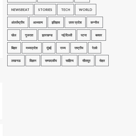
NEWSBEAT
STORIES
TECH
WORLD
अंतर्राष्ट्रीय
आध्यात्म
इतिहास
उत्तर प्रदेश
कन्नौज
खेल
गुजरात
झारखण्ड
नई दिल्ली
पटना
बक्सर
बिहार
मध्यप्रदेश
मुंबई
राज्य
राष्ट्रीय
रेलवे
लखनऊ
विज्ञान
सम्पादकीय
साहित्य
सीतापुर
सेहत