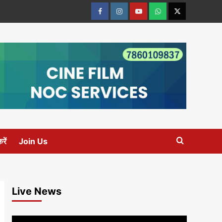
Facebook
Instagram
youtube
Whats
Twitter
App
रें
Join Us
Live News