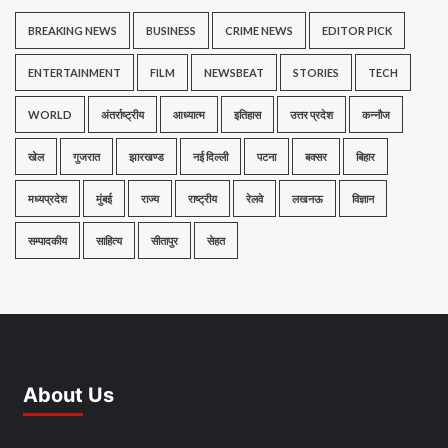
BREAKING NEWS
BUSINESS
CRIME NEWS
EDITOR PICK
ENTERTAINMENT
FILM
NEWSBEAT
STORIES
TECH
WORLD
अंतर्राष्ट्रीय
आध्यात्म
इतिहास
उत्तर प्रदेश
कन्नौज
खेल
गुजरात
झारखण्ड
नई दिल्ली
पटना
बक्सर
बिहार
मध्यप्रदेश
मुंबई
राज्य
राष्ट्रीय
रेलवे
लखनऊ
विज्ञान
सम्पादकीय
साहित्य
सीतापुर
सेहत
About Us