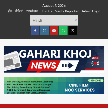
Skip
August 7, 2026
to
होम
वीडियो
सम्पर्क करें
Join Us
Verify Reporter
Admin Login
content
Facebook
Instagram
youtube
Whats
Twitter
App
Primary