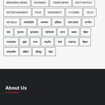
BREAKING NEWS
BUSINESS
CRIME NEWS
EDITOR PICK
ENTERTAINMENT
FILM
NEWSBEAT
STORIES
TECH
WORLD
अंतर्राष्ट्रीय
आध्यात्म
इतिहास
उत्तर प्रदेश
कन्नौज
खेल
गुजरात
झारखण्ड
नई दिल्ली
पटना
बक्सर
बिहार
मध्यप्रदेश
मुंबई
राज्य
राष्ट्रीय
रेलवे
लखनऊ
विज्ञान
सम्पादकीय
साहित्य
सीतापुर
सेहत
About Us