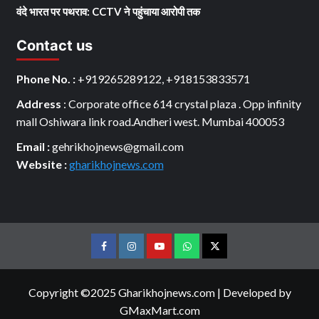
वंदे भारत पर पथराव: CCTV ने पहुंचाया आरोपी तक
Contact us
Phone No. :
+919265289122, +918153833571
Address
: Corporate office 614 crystal plaza . Opp infinity
mall Oshiwara link road.Andheri west. Mumbai 400053
Email :
gehrikhojnews@gmail.com
Website :
gharikhojnews.com
Facebook
Instagram
youtube
Whats
Twitter
App
Copyright ©2025 Gharikhojnews.com
|
Developed by
GMaxMart.com