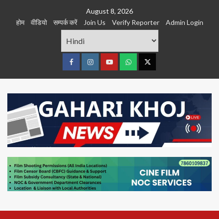
Skip
August 8, 2026
to
होम
वीडियो
सम्पर्क करें
Join Us
Verify Reporter
Admin Login
content
Facebook
Instagram
youtube
Whats
Twitter
App
Primary