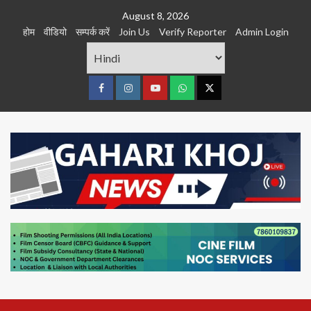
Skip
August 8, 2026
to
होम
वीडियो
सम्पर्क करें
Join Us
Verify Reporter
Admin Login
content
Facebook
Instagram
youtube
Whats
Twitter
App
Primary