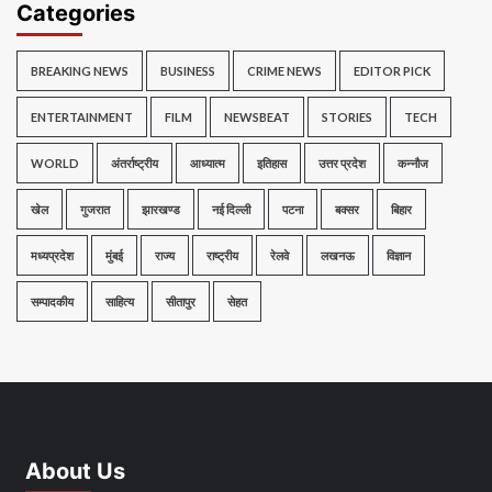
Categories
BREAKING NEWS
BUSINESS
CRIME NEWS
EDITOR PICK
ENTERTAINMENT
FILM
NEWSBEAT
STORIES
TECH
WORLD
अंतर्राष्ट्रीय
आध्यात्म
इतिहास
उत्तर प्रदेश
कन्नौज
खेल
गुजरात
झारखण्ड
नई दिल्ली
पटना
बक्सर
बिहार
मध्यप्रदेश
मुंबई
राज्य
राष्ट्रीय
रेलवे
लखनऊ
विज्ञान
सम्पादकीय
साहित्य
सीतापुर
सेहत
About Us