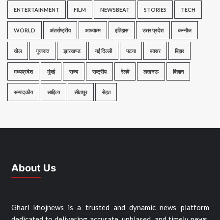
ENTERTAINMENT
FILM
NEWSBEAT
STORIES
TECH
WORLD
अंतर्राष्ट्रीय
आध्यात्म
इतिहास
उत्तर प्रदेश
कन्नौज
खेल
गुजरात
झारखण्ड
नई दिल्ली
पटना
बक्सर
बिहार
मध्यप्रदेश
मुंबई
राज्य
राष्ट्रीय
रेलवे
लखनऊ
विज्ञान
सम्पादकीय
साहित्य
सीतापुर
सेहत
About Us
Ghari khojnews is a trusted and dynamic news platform
dedicated to delivering accurate, unbiased, and timely news.