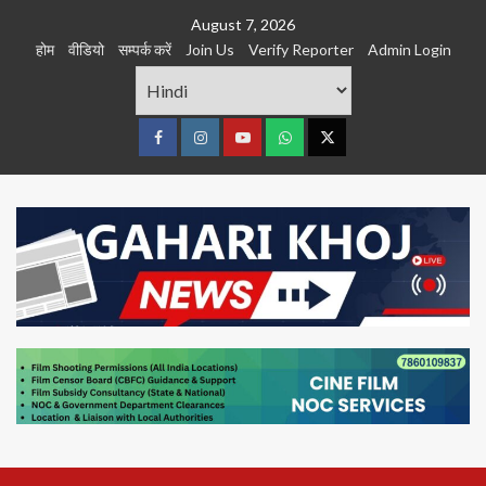
Skip
August 7, 2026
to
होम
वीडियो
सम्पर्क करें
Join Us
Verify Reporter
Admin Login
content
Facebook
Instagram
youtube
Whats
Twitter
App
Primary