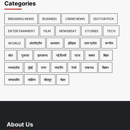
Categories
BREAKING NEWS
BUSINESS
CRIME NEWS
EDITOR PICK
ENTERTAINMENT
FILM
NEWSBEAT
STORIES
TECH
WORLD
अंतर्राष्ट्रीय
आध्यात्म
इतिहास
उत्तर प्रदेश
कन्नौज
खेल
गुजरात
झारखण्ड
नई दिल्ली
पटना
बक्सर
बिहार
मध्यप्रदेश
मुंबई
राज्य
राष्ट्रीय
रेलवे
लखनऊ
विज्ञान
सम्पादकीय
साहित्य
सीतापुर
सेहत
About Us