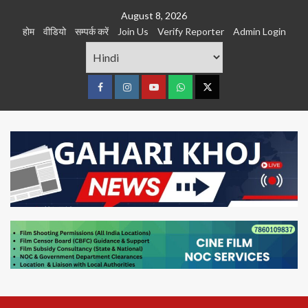
Skip
August 8, 2026
to
होम
वीडियो
सम्पर्क करें
Join Us
Verify Reporter
Admin Login
content
Facebook
Instagram
youtube
Whats
Twitter
App
Primary