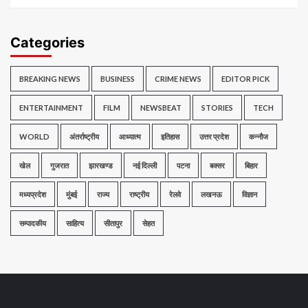
Categories
BREAKING NEWS
BUSINESS
CRIME NEWS
EDITOR PICK
ENTERTAINMENT
FILM
NEWSBEAT
STORIES
TECH
WORLD
अंतर्राष्ट्रीय
आध्यात्म
इतिहास
उत्तर प्रदेश
कन्नौज
खेल
गुजरात
झारखण्ड
नई दिल्ली
पटना
बक्सर
बिहार
मध्यप्रदेश
मुंबई
राज्य
राष्ट्रीय
रेलवे
लखनऊ
विज्ञान
सम्पादकीय
साहित्य
सीतापुर
सेहत