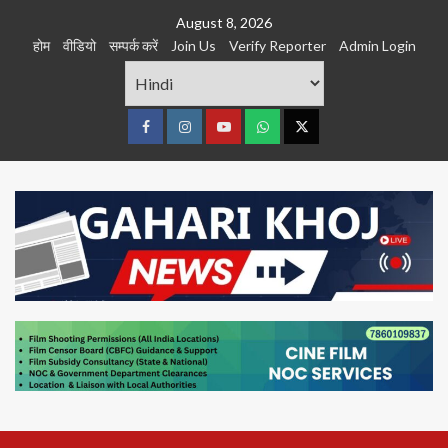
Skip
August 8, 2026
to
होम
वीडियो
सम्पर्क करें
Join Us
Verify Reporter
Admin Login
content
Facebook
Instagram
youtube
Whats
Twitter
App
Primary