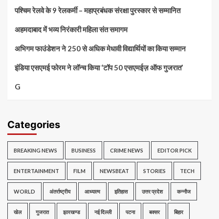
पश्चिम रेलवे के 9 रेलकर्मी – महाप्रबंधक संरक्षा पुरस्कार से सम्मानित
अहमदाबाद में भव्य निरंकारी महिला संत समागम
अभिगम फाउंडेशन ने 250 से अधिक मेधावी विद्यार्थियों का किया सम्मान
इंडिया एसएमई फोरम ने लॉन्च किया ‘टॉप 50 एसएमईज़ ऑफ गुजरात’
G
Categories
BREAKING NEWS
BUSINESS
CRIME NEWS
EDITOR PICK
ENTERTAINMENT
FILM
NEWSBEAT
STORIES
TECH
WORLD
अंतर्राष्ट्रीय
आध्यात्म
इतिहास
उत्तर प्रदेश
कन्नौज
खेल
गुजरात
झारखण्ड
नई दिल्ली
पटना
बक्सर
बिहार