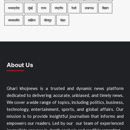
मध्यप्रदेश
मुंबई
राज्य
राष्ट्रीय
रेलवे
लखनऊ
विज्ञान
सम्पादकीय
साहित्य
सीतापुर
सेहत
About Us
Ghari khojnews is a trusted and dynamic news platform
dedicated to delivering accurate, unbiased, and timely news.
We cover a wide range of topics, including politics, business,
technology, entertainment, sports, and global affairs. Our
mission is to provide insightful journalism that informs and
empowers our readers. Led by our our team of experienced
journalists ensures in-depth analysis and credible reporting…