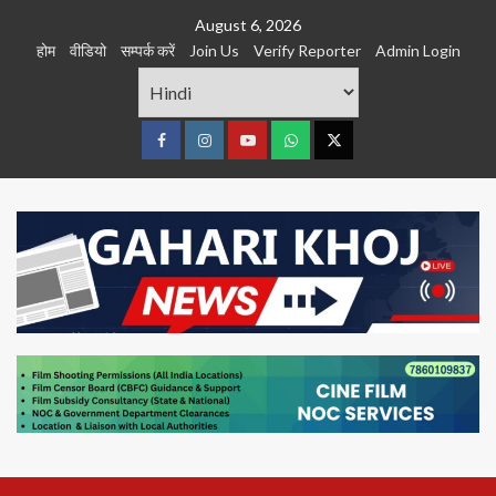
Skip
August 6, 2026
to
होम
वीडियो
सम्पर्क करें
Join Us
Verify Reporter
Admin Login
content
Facebook
Instagram
youtube
Whats
Twitter
App
Primary