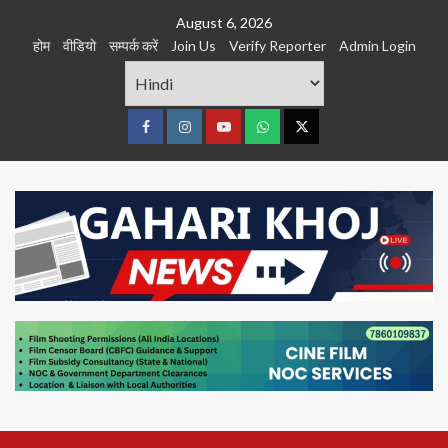
Skip
August 6, 2026
to
होम
वीडियो
सम्पर्क करें
Join Us
Verify Reporter
Admin Login
content
Facebook
Instagram
youtube
Whats
Twitter
App
Primary