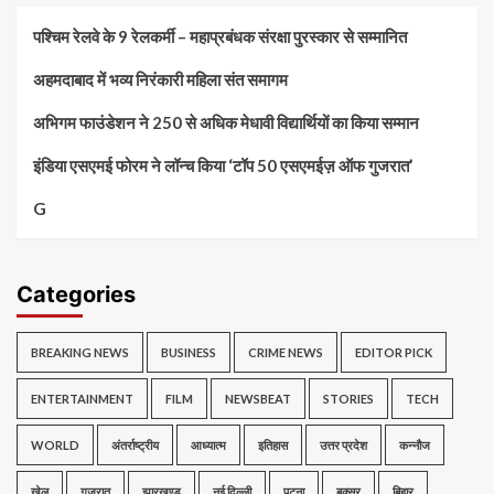
पश्चिम रेलवे के 9 रेलकर्मी – महाप्रबंधक संरक्षा पुरस्कार से सम्मानित
अहमदाबाद में भव्य निरंकारी महिला संत समागम
अभिगम फाउंडेशन ने 250 से अधिक मेधावी विद्यार्थियों का किया सम्मान
इंडिया एसएमई फोरम ने लॉन्च किया ‘टॉप 50 एसएमईज़ ऑफ गुजरात’
G
Categories
BREAKING NEWS
BUSINESS
CRIME NEWS
EDITOR PICK
ENTERTAINMENT
FILM
NEWSBEAT
STORIES
TECH
WORLD
अंतर्राष्ट्रीय
आध्यात्म
इतिहास
उत्तर प्रदेश
कन्नौज
खेल
गुजरात
झारखण्ड
नई दिल्ली
पटना
बक्सर
बिहार