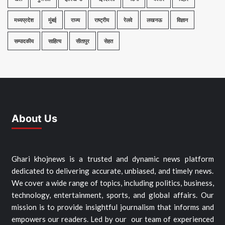
मध्यप्रदेश
मुंबई
राज्य
राष्ट्रीय
रेलवे
लखनऊ
विज्ञान
सम्पादकीय
साहित्य
सीतापुर
सेहत
About Us
Ghari khojnews is a trusted and dynamic news platform
dedicated to delivering accurate, unbiased, and timely news.
We cover a wide range of topics, including politics, business,
technology, entertainment, sports, and global affairs. Our
mission is to provide insightful journalism that informs and
empowers our readers. Led by our our team of experienced