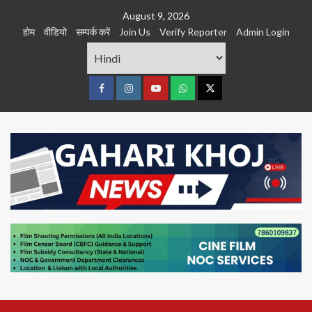
Skip
August 9, 2026
to
होम
वीडियो
सम्पर्क करें
Join Us
Verify Reporter
Admin Login
content
Facebook
Instagram
youtube
Whats
Twitter
App
Primary