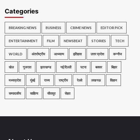
Categories
BREAKING NEWS
BUSINESS
CRIME NEWS
EDITOR PICK
ENTERTAINMENT
FILM
NEWSBEAT
STORIES
TECH
WORLD
अंतर्राष्ट्रीय
आध्यात्म
इतिहास
उत्तर प्रदेश
कन्नौज
खेल
गुजरात
झारखण्ड
नई दिल्ली
पटना
बक्सर
बिहार
मध्यप्रदेश
मुंबई
राज्य
राष्ट्रीय
रेलवे
लखनऊ
विज्ञान
सम्पादकीय
साहित्य
सीतापुर
सेहत