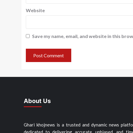
Website
Save my name, email, and website in this brow
About Us
Ghari khojnews is a trusted and dynamic news platf
dedicated to delivering accurate, unbiased, and tim