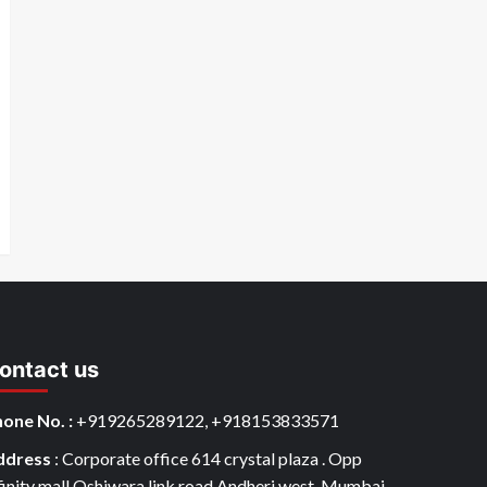
ontact us
one No. :
+919265289122, +918153833571
ddress
: Corporate office 614 crystal plaza . Opp
finity mall Oshiwara link road.Andheri west. Mumbai