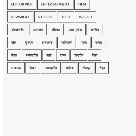
EDITOR PICK
ENTERTAINMENT
FILM
NEWSBEAT
STORIES
TECH
WORLD
अंतर्राष्ट्रीय
आध्यात्म
इतिहास
उत्तर प्रदेश
कन्नौज
खेल
गुजरात
झारखण्ड
नई दिल्ली
पटना
बक्सर
बिहार
मध्यप्रदेश
मुंबई
राज्य
राष्ट्रीय
रेलवे
लखनऊ
विज्ञान
सम्पादकीय
साहित्य
सीतापुर
सेहत