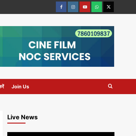
Facebook
Instagram
youtube
Whats
Twitter
App
रें
Join Us
Live News