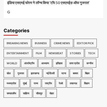
इंडिया एसएमई फोरम ने लॉन्च किया ‘टॉप 50 एसएमईज़ ऑफ गुजरात’
G
Categories
BREAKING NEWS
BUSINESS
CRIME NEWS
EDITOR PICK
ENTERTAINMENT
FILM
NEWSBEAT
STORIES
TECH
WORLD
अंतर्राष्ट्रीय
आध्यात्म
इतिहास
उत्तर प्रदेश
कन्नौज
खेल
गुजरात
झारखण्ड
नई दिल्ली
पटना
बक्सर
बिहार
मध्यप्रदेश
मुंबई
राज्य
राष्ट्रीय
रेलवे
लखनऊ
विज्ञान
सम्पादकीय
साहित्य
सीतापुर
सेहत