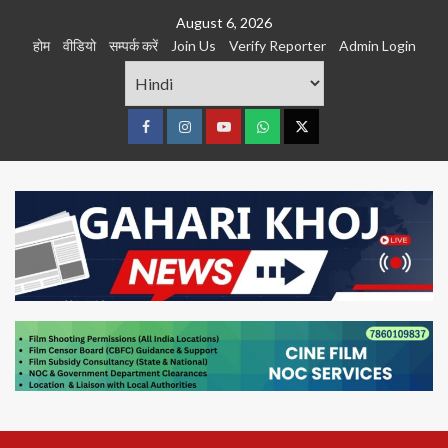
Skip
August 6, 2026
to
होम
वीडियो
सम्पर्क करें
Join Us
Verify Reporter
Admin Login
content
Facebook
Instagram
youtube
Whats
Twitter
App
Primary